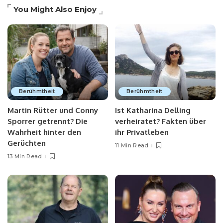
You Might Also Enjoy
Berühmtheit
Berühmtheit
Martin Rütter und Conny
Ist Katharina Delling
Sporrer getrennt? Die
verheiratet? Fakten über
Wahrheit hinter den
ihr Privatleben
Gerüchten
11 Min Read
13 Min Read