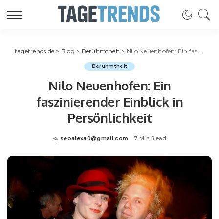
tagetrends.de
>
Blog
>
Berühmtheit
>
Nilo Neuenhofen: Ein faszinierender Einblick in Persönlichkeit
Berühmtheit
Nilo Neuenhofen: Ein
faszinierender Einblick in
Persönlichkeit
seoalexa0@gmail.com
7 Min Read
By
Posted
by