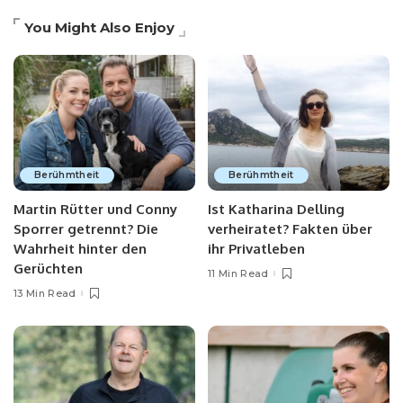
You Might Also Enjoy
Berühmtheit
Berühmtheit
Martin Rütter und Conny
Ist Katharina Delling
Sporrer getrennt? Die
verheiratet? Fakten über
Wahrheit hinter den
ihr Privatleben
Gerüchten
11 Min Read
13 Min Read