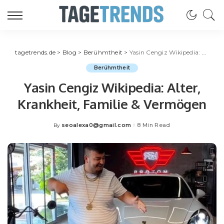
tagetrends.de
>
Blog
>
Berühmtheit
>
Yasin Cengiz Wikipedia: Alter, Krankheit, Familie & Vermögen
Berühmtheit
Yasin Cengiz Wikipedia: Alter,
Krankheit, Familie & Vermögen
seoalexa0@gmail.com
8 Min Read
By
Posted
by