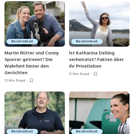
Berühmtheit
Berühmtheit
Martin Rütter und Conny
Ist Katharina Delling
Sporrer getrennt? Die
verheiratet? Fakten über
Wahrheit hinter den
ihr Privatleben
Gerüchten
11 Min Read
13 Min Read
Berühmtheit
Berühmtheit