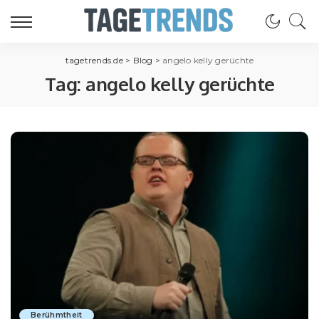
tagetrends.de
>
Blog
>
angelo kelly gerüchte
Tag:
angelo kelly gerüchte
Berühmtheit