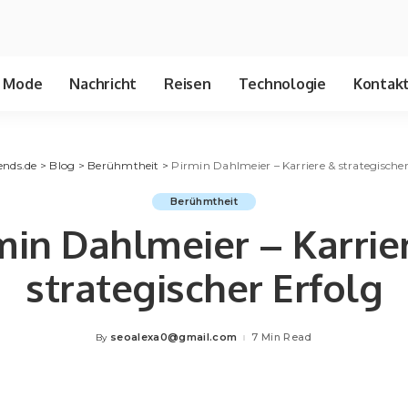
Mode
Nachricht
Reisen
Technologie
Kontakt
ends.de
>
Blog
>
Berühmtheit
>
Pirmin Dahlmeier – Karriere & strategischer
Berühmtheit
min Dahlmeier – Karrie
strategischer Erfolg
seoalexa0@gmail.com
7 Min Read
By
Posted
by