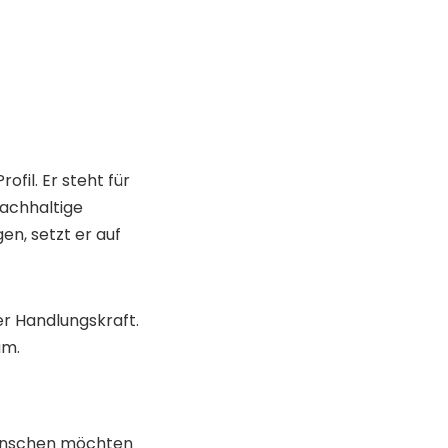
ofil. Er steht für
achhaltige
en, setzt er auf
r Handlungskraft.
um.
Menschen möchten