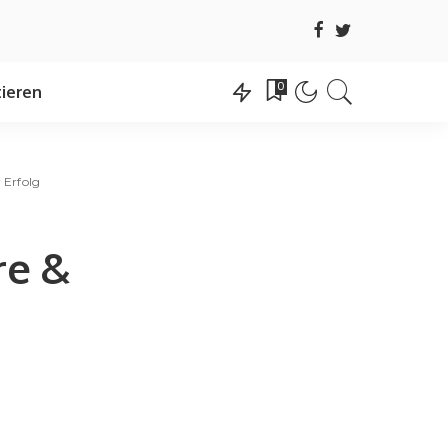
0
ieren
 Erfolg
re &