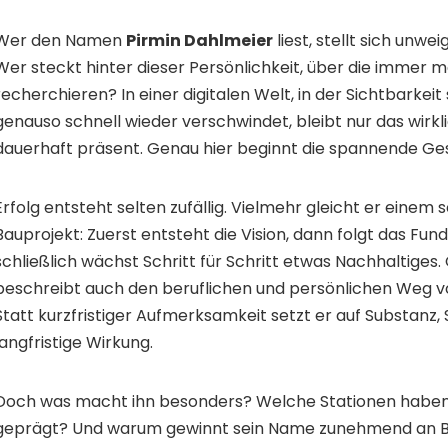
Wer den Namen
Pirmin Dahlmeier
liest, stellt sich unwei
Wer steckt hinter dieser Persönlichkeit, über die immer
recherchieren? In einer digitalen Welt, in der Sichtbarkeit
genauso schnell wieder verschwindet, bleibt nur das wirkl
dauerhaft präsent. Genau hier beginnt die spannende Ge
Erfolg entsteht selten zufällig. Vielmehr gleicht er einem 
Bauprojekt: Zuerst entsteht die Vision, dann folgt das Fu
schließlich wächst Schritt für Schritt etwas Nachhaltiges.
beschreibt auch den beruflichen und persönlichen Weg v
Statt kurzfristiger Aufmerksamkeit setzt er auf Substanz,
langfristige Wirkung.
Doch was macht ihn besonders? Welche Stationen habe
geprägt? Und warum gewinnt sein Name zunehmend an B