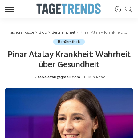
tagetrends.de
>
Blog
>
Berühmtheit
>
Pinar Atalay Krankheit: Wahrheit über Gesundheit
Berühmtheit
Pinar Atalay Krankheit: Wahrheit
über Gesundheit
seoalexa0@gmail.com
10 Min Read
By
Posted
by