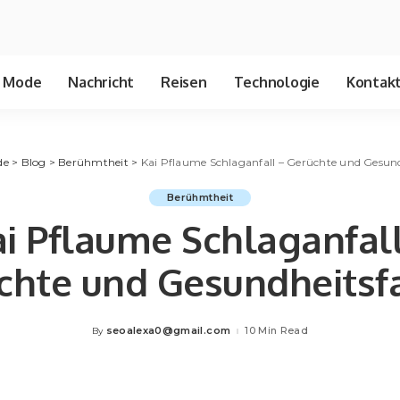
Mode
Nachricht
Reisen
Technologie
Kontakt
de
>
Blog
>
Berühmtheit
>
Kai Pflaume Schlaganfall – Gerüchte und Gesun
Berühmtheit
i Pflaume Schlaganfal
chte und Gesundheitsf
seoalexa0@gmail.com
10 Min Read
By
Posted
by