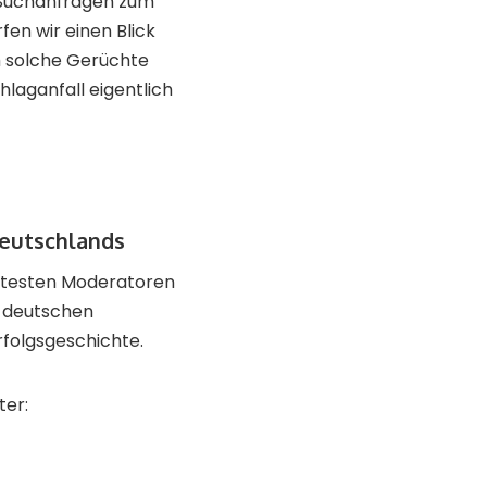
n Suchanfragen zum
en wir einen Blick
m solche Gerüchte
hlaganfall eigentlich
Deutschlands
nntesten Moderatoren
r deutschen
rfolgsgeschichte.
ter: