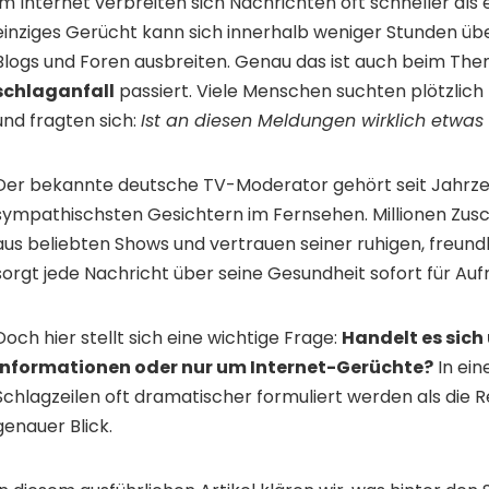
Im Internet verbreiten sich Nachrichten oft schneller als e
einziges Gerücht kann sich innerhalb weniger Stunden übe
Blogs und Foren ausbreiten. Genau das ist auch beim Th
schlaganfall
passiert. Viele Menschen suchten plötzlic
und fragten sich:
Ist an diesen Meldungen wirklich etwas
Der bekannte deutsche TV-Moderator gehört seit Jahrz
sympathischsten Gesichtern im Fernsehen. Millionen Zus
aus beliebten Shows und vertrauen seiner ruhigen, freund
sorgt jede Nachricht über seine Gesundheit sofort für Au
Doch hier stellt sich eine wichtige Frage:
Handelt es sich
Informationen oder nur um Internet-Gerüchte?
In eine
Schlagzeilen oft dramatischer formuliert werden als die Rea
genauer Blick.