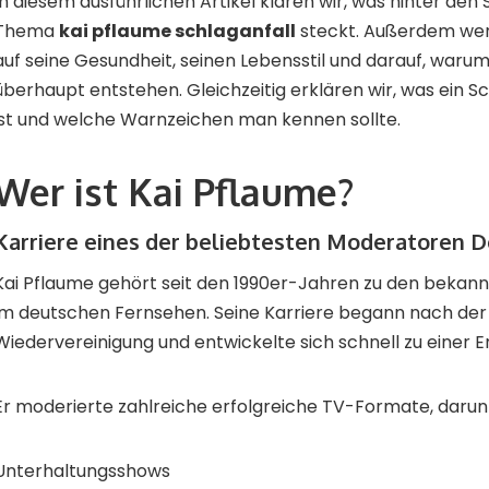
In diesem ausführlichen Artikel klären wir, was hinter de
Thema
kai pflaume schlaganfall
steckt. Außerdem werf
auf seine Gesundheit, seinen Lebensstil und darauf, waru
überhaupt entstehen. Gleichzeitig erklären wir, was ein Sc
ist und welche Warnzeichen man kennen sollte.
Wer ist Kai Pflaume?
Karriere eines der beliebtesten Moderatoren 
Kai Pflaume gehört seit den 1990er-Jahren zu den beka
im deutschen Fernsehen. Seine Karriere begann nach de
Wiedervereinigung und entwickelte sich schnell zu einer E
Er moderierte zahlreiche erfolgreiche TV-Formate, darun
Unterhaltungsshows