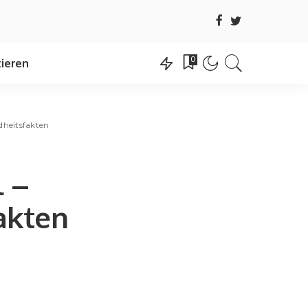
0
ieren
dheitsfakten
l –
akten