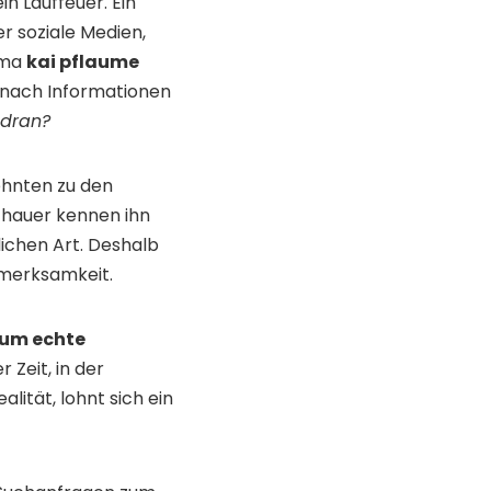
in Lauffeuer. Ein
r soziale Medien,
ema
kai pflaume
h nach Informationen
 dran?
ehnten zu den
chauer kennen ihn
lichen Art. Deshalb
fmerksamkeit.
 um echte
r Zeit, in der
lität, lohnt sich ein