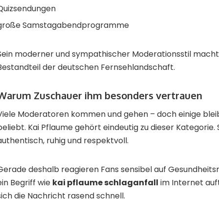
Quizsendungen
große Samstagabendprogramme
Sein moderner und sympathischer Moderationsstil machte
Bestandteil der deutschen Fernsehlandschaft.
Warum Zuschauer ihm besonders vertrauen
Viele Moderatoren kommen und gehen – doch einige blei
beliebt. Kai Pflaume gehört eindeutig zu dieser Kategorie. 
authentisch, ruhig und respektvoll.
Gerade deshalb reagieren Fans sensibel auf Gesundheit
ein Begriff wie
kai pflaume schlaganfall
im Internet auf
sich die Nachricht rasend schnell.