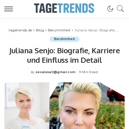
tagetrends.de
>
Blog
>
Berühmtheit
>
Juliana Senjo: Biografie, Karriere und Einfluss im Detail
Berühmtheit
Juliana Senjo: Biografie, Karriere
und Einfluss im Detail
seoalexa0@gmail.com
9 Min Read
By
Posted
by