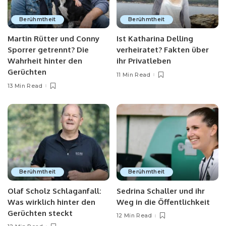
Berühmtheit
Berühmtheit
Martin Rütter und Conny
Ist Katharina Delling
Sporrer getrennt? Die
verheiratet? Fakten über
Wahrheit hinter den
ihr Privatleben
Gerüchten
11 Min Read
13 Min Read
Berühmtheit
Berühmtheit
Olaf Scholz Schlaganfall:
Sedrina Schaller und ihr
Was wirklich hinter den
Weg in die Öffentlichkeit
Gerüchten steckt
12 Min Read