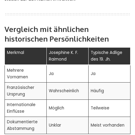
Vergleich mit ähnlichen
historischen Persönlichkeiten
Merkmal
Josephine K. F.
Typische Adlige
Raimond
des 19. Jh.
Mehrere
Ja
Ja
Vornamen
Französischer
Wahrscheinlich
Häufig
Ursprung
Internationale
Möglich
Teilweise
Einflüsse
Dokumentierte
Unklar
Meist vorhanden
Abstammung