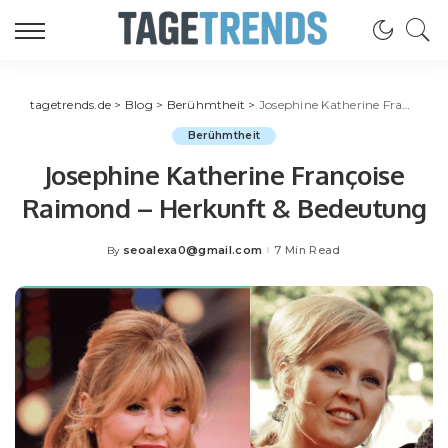
tagetrends.de
>
Blog
>
Berühmtheit
>
Josephine Katherine Françoise Raimond – Herkunft & Bedeutung
Berühmtheit
Josephine Katherine Françoise
Raimond – Herkunft & Bedeutung
seoalexa0@gmail.com
7 Min Read
By
Posted
by