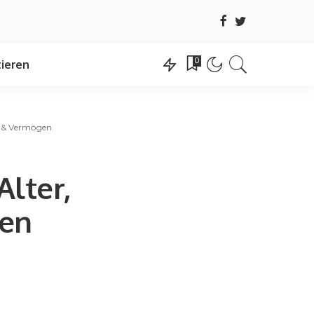
0
ieren
ie & Vermögen
Alter,
gen