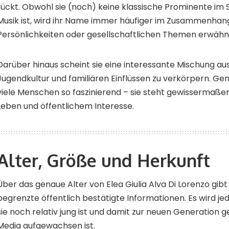
rückt. Obwohl sie (noch) keine klassische Prominente im 
Musik ist, wird ihr Name immer häufiger im Zusammenha
Persönlichkeiten oder gesellschaftlichen Themen erwähn
Darüber hinaus scheint sie eine interessante Mischung a
Jugendkultur und familiären Einflüssen zu verkörpern. Ge
viele Menschen so faszinierend – sie steht gewissermaß
Leben und öffentlichem Interesse.
Alter, Größe und Herkunft
Über das genaue Alter von Elea Giulia Alva Di Lorenzo gibt 
begrenzte öffentlich bestätigte Informationen. Es wird j
sie noch relativ jung ist und damit zur neuen Generation ge
Media aufgewachsen ist.