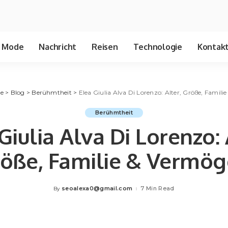
Mode
Nachricht
Reisen
Technologie
Kontakt
de
>
Blog
>
Berühmtheit
>
Elea Giulia Alva Di Lorenzo: Alter, Größe, Famil
Berühmtheit
Giulia Alva Di Lorenzo: 
öße, Familie & Vermö
seoalexa0@gmail.com
7 Min Read
By
Posted
by