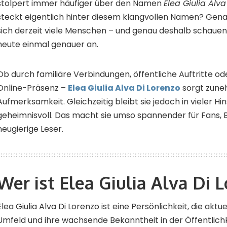
stolpert immer häufiger über den Namen
Elea Giulia Alva
steckt eigentlich hinter diesem klangvollen Namen? Genau
sich derzeit viele Menschen – und genau deshalb schauen
heute einmal genauer an.
Ob durch familiäre Verbindungen, öffentliche Auftritte 
Online-Präsenz –
Elea Giulia Alva Di Lorenzo
sorgt zune
Aufmerksamkeit. Gleichzeitig bleibt sie jedoch in vieler Hi
geheimnisvoll. Das macht sie umso spannender für Fans, 
neugierige Leser.
Wer ist Elea Giulia Alva Di 
Elea Giulia Alva Di Lorenzo ist eine Persönlichkeit, die aktue
Umfeld und ihre wachsende Bekanntheit in der Öffentlich