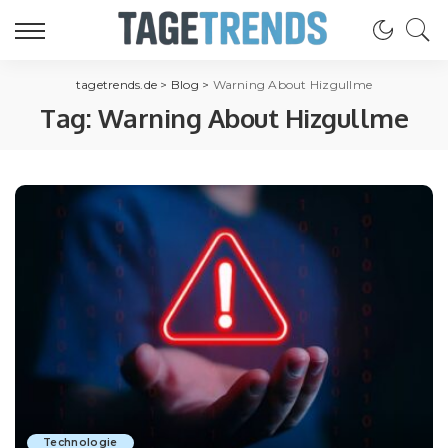
tagetrends.de
>
Blog
>
Warning About Hizgullme
Tag:
Warning About Hizgullme
Technologie