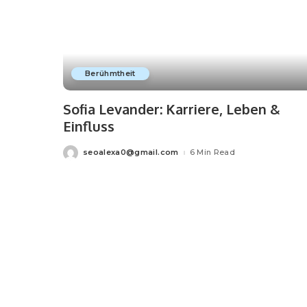
Berühmtheit
Sofia Levander: Karriere, Leben &
Einfluss
seoalexa0@gmail.com
6 Min Read