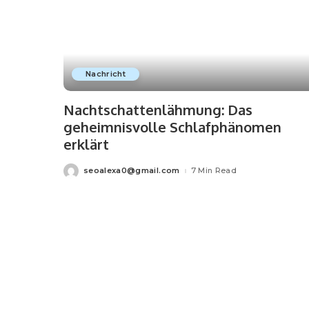
Nachricht
Nachtschattenlähmung: Das
geheimnisvolle Schlafphänomen
erklärt
seoalexa0@gmail.com
7 Min Read