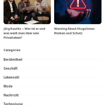
Jörg Kaulitz – Wer ist er und
Warning About Hizgullmes:
was weiß man über sein
Risiken und Schutz
Privatleben?
Categories
Berühmtheit
Geschäft
Lebensstil
Mode
Nachricht
Technologie